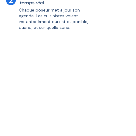
2
temps réel
Chaque poseur met à jour son
agenda. Les cuisinistes voient
instantanément qui est disponible,
quand, et sur quelle zone.
Collaboration simplifiée au
3
quotidien
Agenda partagé, échange de dossiers,
photos, CFT — tout centralisé pour
chaque chantier. Fini les mails perdus.
Relations gagnant-gagnant,
4
sans intermédiaire
Zéro commission. Zéro engagement.
Czare facilite la relation, mais ne
s'immisce jamais dans vos
transactions.