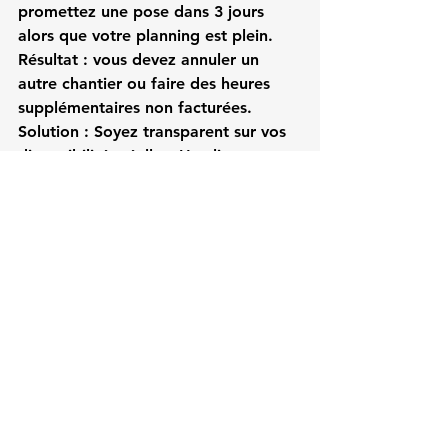
promettez une pose dans 3 jours 
alors que votre planning est plein. 
Résultat : vous devez annuler un 
autre chantier ou faire des heures 
supplémentaires non facturées.
Solution :
 Soyez transparent sur vos 
disponibilités réelles. Un client 
préfère attendre 10 jours et avoir 
une date fiable que se faire 
promettre 3 jours et être déçu.
Erreur 
#2
 : Ne Pas Confirmer 
la Veille
Vous arrivez sur le chantier et 
découvrez que les meubles n'ont pas 
été livrés, ou que le client a oublié le 
rendez-vous.
Solution :
 Systématisez la 
confirmation J-1 avec tous les 